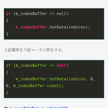
if
 (m_indexBuffer != null)

{

m_indexBuffer
.SetData
(indices);

上記箇所を下記コードに修正する。
if
(m_indexBuffer
!=
null
)
{
m_indexBuffer.SetData(indices,
0
,
0
,
m_indexBuffer.count);
}