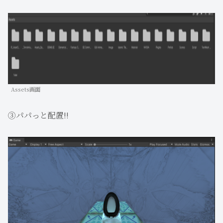
Assets画面
③パパっと配置!!