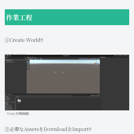
作業工程
①Create World!!
Unity初期画面
②必要なAssetsをDownload＆Import!!