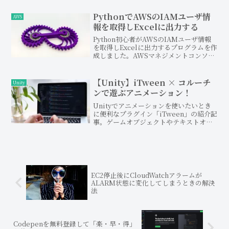
いかけるゲームなど簡単に作ることがで
きます。プロトタイプ動画やソースコー
PythonでAWSのIAMユーザ情
AWS
ドも掲載していますので、Navigation機
報を取得しExcelに出力する
能を使った自動徘徊をお試しください。
Python初心者がAWSのIAMユーザ情報
を取得しExcelに出力するプログラムを作
成しました。AWSマネジメントコンソー
ルからIAMユーザを確認する行動が面倒
くさいと思われている方や、Pythonを使
った自動化処理に興味がある方など、
【Unity】iTween × コルーチ
Unity
AWSとPythonを掛け合わせて楽をするた
ンで遊ぶアニメーション！
めにお役に立てる記事です。
Unityでアニメーションを使いたいとき
に便利なプラグイン「iTween」の紹介記
事。ゲームオブジェクトやテキストオブ
ジェクトなどを簡単に、かつ自由に動か
すことができる優れものです。さらに、
アニメーション後に別の関数を呼ぶこと
もできるので、使い方次第でとても
Unity開発を豊かにすること間違いない
プラグインです。
EC2停止後にCloudWatchアラームが
ALARM状態に変化してしまうときの解決
法
Codepenを無料登録して「楽・早・得」