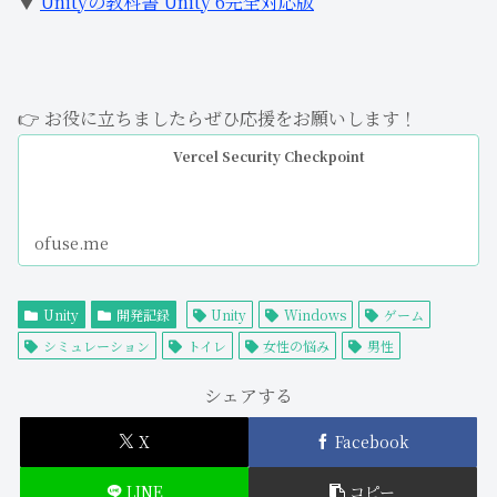
▼
Unityの教科書 Unity 6完全対応版
👉 お役に立ちましたらぜひ応援をお願いします！
Vercel Security Checkpoint
ofuse.me
Unity
開発記録
Unity
Windows
ゲーム
シミュレーション
トイレ
女性の悩み
男性
シェアする
X
Facebook
LINE
コピー