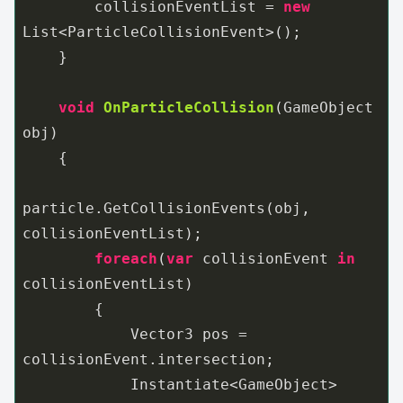
        collisionEventList = 
new
List<ParticleCollisionEvent>();

    }

void
OnParticleCollision
(
GameObject 
obj
)
    {

particle.GetCollisionEvents(obj, 
collisionEventList);

foreach
(
var
 collisionEvent 
in
collisionEventList)

        {

            Vector3 pos = 
collisionEvent.intersection;

            Instantiate<GameObject>