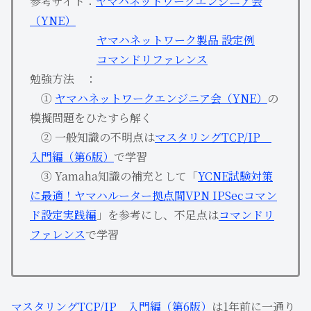
参考サイト：
ヤマハネットワークエンジニア会
（YNE）
ヤマハネットワーク製品 設定例
コマンドリファレンス
勉強方法 ：
①
ヤマハネットワークエンジニア会（YNE）
の
模擬問題をひたすら解く
② 一般知識の不明点は
マスタリングTCP/IP
入門編（第6版）
で学習
③ Yamaha知識の補充として「
YCNE試験対策
に最適！ヤマハルーター拠点間VPN IPSecコマン
ド設定実践編
」を参考にし、不足点は
コマンドリ
ファレンス
で学習
マスタリングTCP/IP 入門編（第6版）
は1年前に一通り