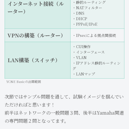
・静的ルーティング
インターネット接続（ル
・NATフィルター
ーター）
・DNS
・DHCP
・PPPoE/IPoE
VPNの構築（ルーター）
・IPsecによる拠点間接続
・CUI操作
・インターフェース
・VLAN
LAN構築（スイッチ）
・IPアドレス静的ルーティン
グ
・LANマップ
YCNE Basicの出題範囲
次節ではサンプル問題を通して、試験イメージを掴んでい
ただければと思います！
前半はネットワークの一般問題３問、後半はYamaha関連
の専門問題２問となってます。