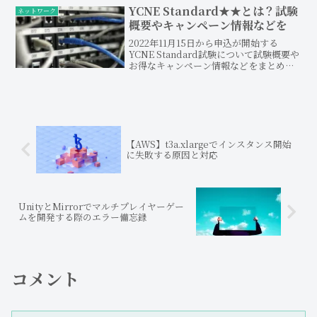
概要で重要な箇所やサンプル問題をご紹
YCNE Standard★★とは？試験
ネットワーク
介しております。AWS SAA-C03のレベル
概要やキャンペーン情報などを
感や重要な学習内容をお伝え出来れば幸
いです。
2022年11月15日から申込が開始する
YCNE Standard試験について試験概要や
お得なキャンペーン情報などをまとめま
した。実際にYCNE Basic試験を受験し、
合格した私なりの勉強方法も記載してま
す。お役に立てれば幸いです。
【AWS】t3a.xlargeでインスタンス開始
に失敗する原因と対応
UnityとMirrorでマルチプレイヤーゲー
ムを開発する際のエラー備忘録
コメント