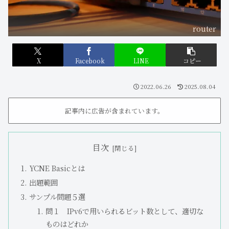
router
X
Facebook
LINE
コピー
2022.06.26
2025.08.04
記事内に広告が含まれています。
目次
YCNE Basicとは
出題範囲
サンプル問題５選
問１ IPv6で用いられるビット数として、適切な
ものはどれか