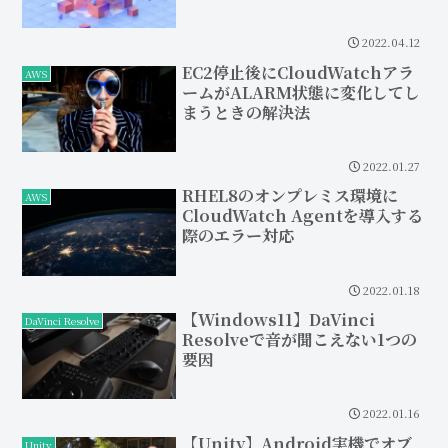
2022.04.12
EC2停止後にCloudWatchアラ
AWS
ームがALARM状態に変化してし
まうときの解決法
2022.01.27
RHEL8のオンプレミス環境に
AWS
CloudWatch Agentを導入する
際のエラー対応
2022.01.18
【Windows11】DaVinci
DaVinci Resolve
Resolveで音が聞こえない1つの
要因
2022.01.16
【Unity】Android実機でオブ
Unity