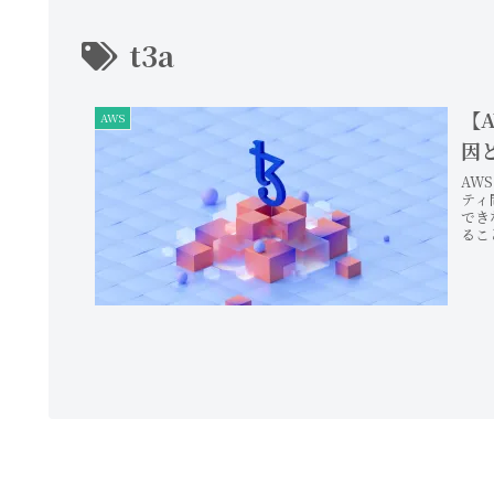
t3a
【A
AWS
因
AW
ティ
でき
るこ
タイ